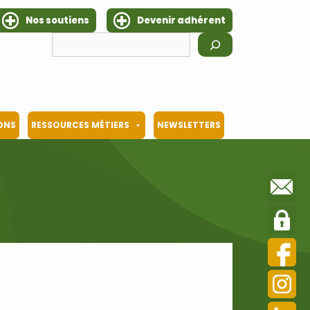
Nos soutiens
Devenir adhérent
Rechercher
IONS
RESSOURCES MÉTIERS
NEWSLETTERS