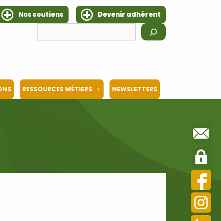
Nos soutiens
Devenir adhérent
Rechercher
IONS
RESSOURCES MÉTIERS
NEWSLETTERS
r