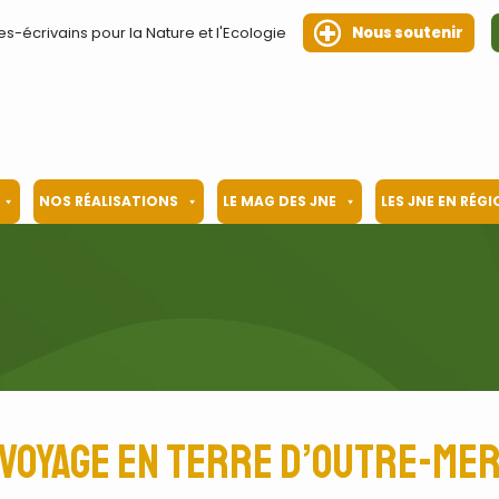
es-écrivains pour la Nature et l'Ecologie
Nous soutenir
NOS RÉALISATIONS
LE MAG DES JNE
LES JNE EN RÉG
Voyage en Terre d’Outre-me