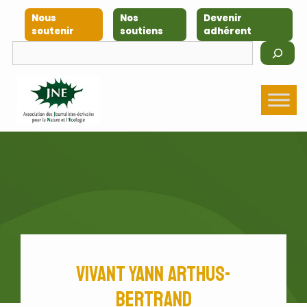
Aller
Nous
Nos
Devenir
au
soutenir
soutiens
adhérent
contenu
Rechercher
Vivant Yann Arthus-
Bertrand