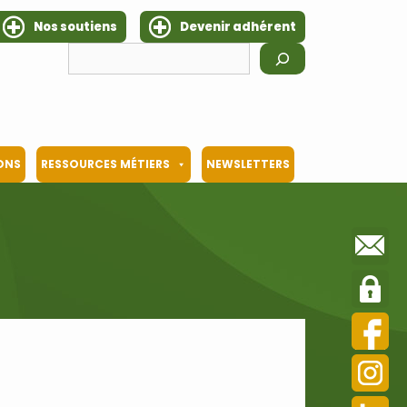
Nos soutiens
Devenir adhérent
Rechercher
IONS
RESSOURCES MÉTIERS
NEWSLETTERS