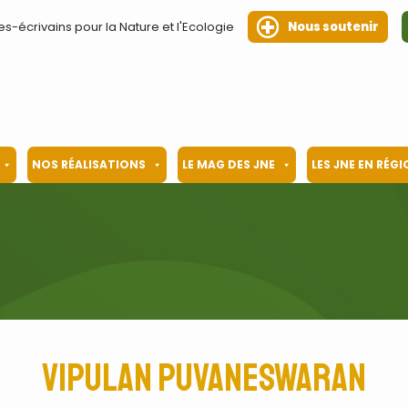
es-écrivains pour la Nature et l'Ecologie
Nous soutenir
NOS RÉALISATIONS
LE MAG DES JNE
LES JNE EN RÉG
Vipulan Puvaneswaran