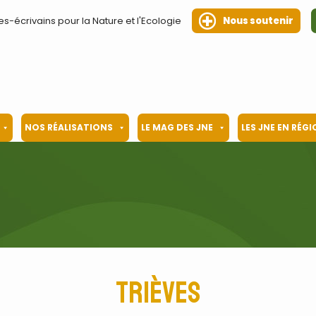
es-écrivains pour la Nature et l'Ecologie
Nous soutenir
NOS RÉALISATIONS
LE MAG DES JNE
LES JNE EN RÉG
trièves