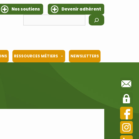
Nos soutiens
Devenir adhérent
Rechercher
IONS
RESSOURCES MÉTIERS
NEWSLETTERS