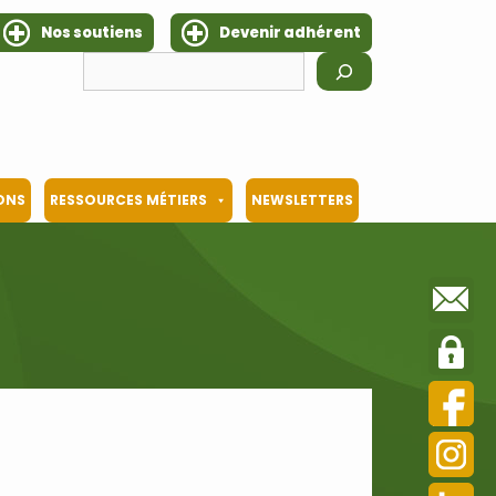
Nos soutiens
Devenir adhérent
Rechercher
IONS
RESSOURCES MÉTIERS
NEWSLETTERS