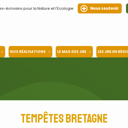
es-écrivains pour la Nature et l'Ecologie
Nous soutenir
NOS RÉALISATIONS
LE MAG DES JNE
LES JNE EN RÉG
tempêtes Bretagne