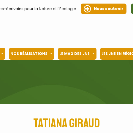
es-écrivains pour la Nature et l'Ecologie
Nous soutenir
NOS RÉALISATIONS
LE MAG DES JNE
LES JNE EN RÉG
Tatiana Giraud