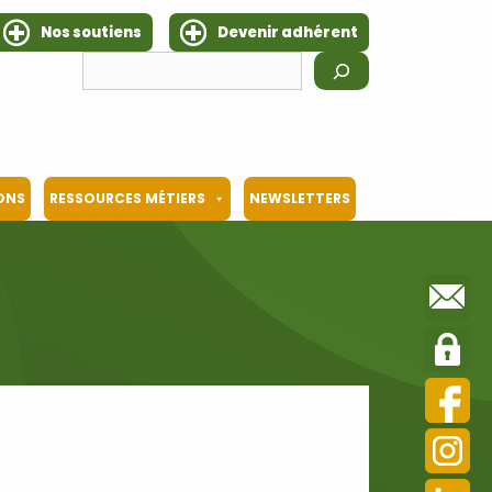
Nos soutiens
Devenir adhérent
Rechercher
IONS
RESSOURCES MÉTIERS
NEWSLETTERS