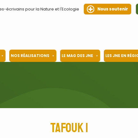
es-écrivains pour la Nature et l'Ecologie
Nous soutenir
NOS RÉALISATIONS
LE MAG DES JNE
LES JNE EN RÉG
Tafouk 1