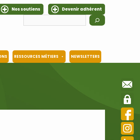
Nos soutiens
Devenir adhérent
Rechercher
IONS
RESSOURCES MÉTIERS
NEWSLETTERS