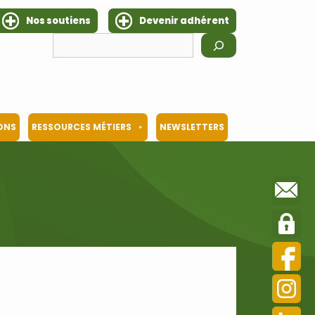
Nos soutiens
Devenir adhérent
Rechercher
IONS
RESSOURCES MÉTIERS
NEWSLETTERS