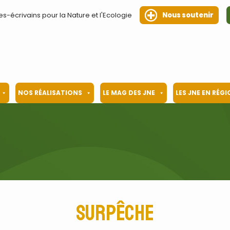
es-écrivains pour la Nature et l'Ecologie
Nous soutenir
NOS RÉALISATIONS
LE MAG DES JNE
LES JNE EN RÉG
surpêche