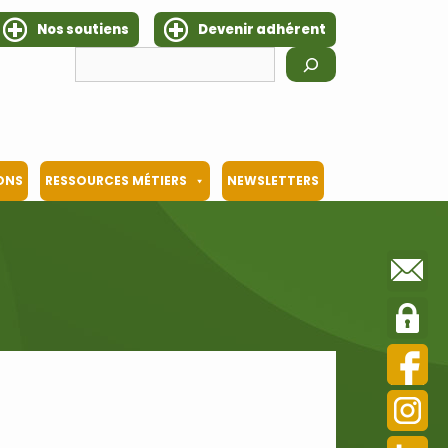
Nos soutiens
Devenir adhérent
Rechercher
IONS
RESSOURCES MÉTIERS
NEWSLETTERS