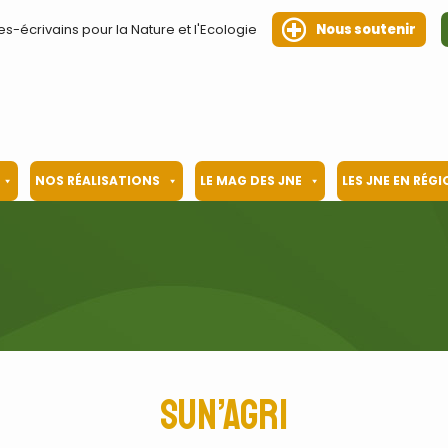
es-écrivains pour la Nature et l'Ecologie
Nous soutenir
NOS RÉALISATIONS
LE MAG DES JNE
LES JNE EN RÉG
Sun’agri