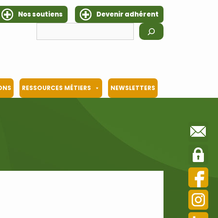
Nos soutiens
Devenir adhérent
Rechercher
IONS
RESSOURCES MÉTIERS
NEWSLETTERS