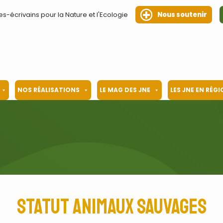
es-écrivains pour la Nature et l'Ecologie
Nous soutenir
NOS RÉALISATIONS
LE MAG DES JNE
LES JNE EN RÉG
statut animaux sauvages