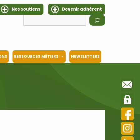
Nos soutiens
Devenir adhérent
Rechercher
IONS
RESSOURCES MÉTIERS
NEWSLETTERS