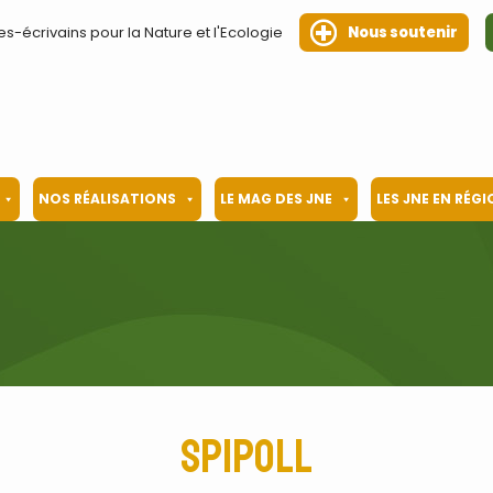
es-écrivains pour la Nature et l'Ecologie
Nous soutenir
NOS RÉALISATIONS
LE MAG DES JNE
LES JNE EN RÉG
Spipoll