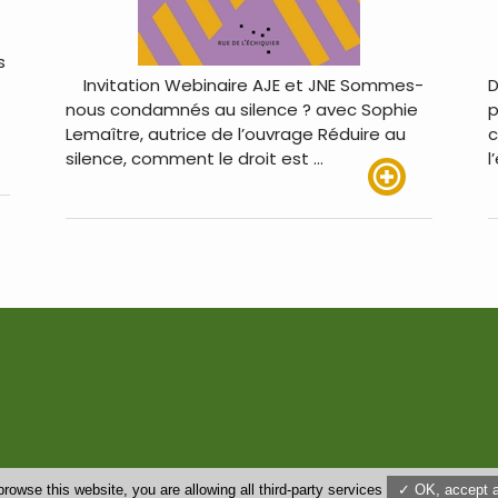
s
Invitation Webinaire AJE et JNE Sommes-
D
nous condamnés au silence ? avec Sophie
p
Lemaître, autrice de l’ouvrage Réduire au
c
silence, comment le droit est …
l
us
Lire plus
browse this website, you are allowing all third-party services
✓ OK, accept a