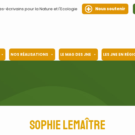
es-écrivains pour la Nature et l'Ecologie
Nous soutenir
NOS RÉALISATIONS
LE MAG DES JNE
LES JNE EN RÉG
Sophie Lemaître