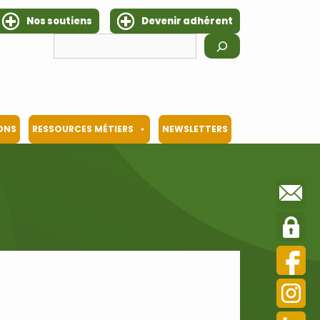
Nos soutiens
Devenir adhérent
Rechercher
IONS
RESSOURCES MÉTIERS
NEWSLETTERS