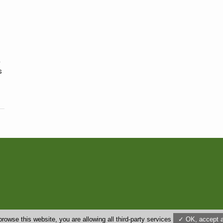
,
s
us
browse this website, you are allowing all third-party services
✓ OK, accept a