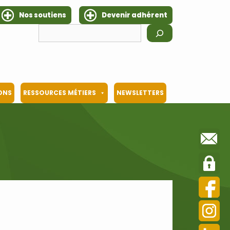
Nos soutiens
Devenir adhérent
Rechercher
IONS
RESSOURCES MÉTIERS
NEWSLETTERS