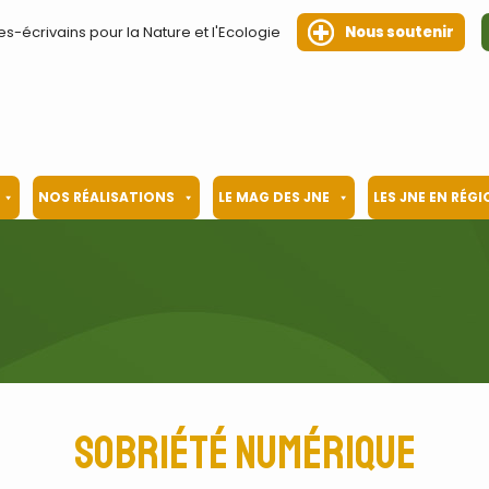
es-écrivains pour la Nature et l'Ecologie
Nous soutenir
NOS RÉALISATIONS
LE MAG DES JNE
LES JNE EN RÉG
sobriété numérique