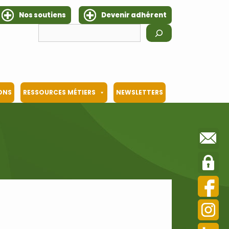
Nos soutiens
Devenir adhérent
Rechercher
IONS
RESSOURCES MÉTIERS
NEWSLETTERS