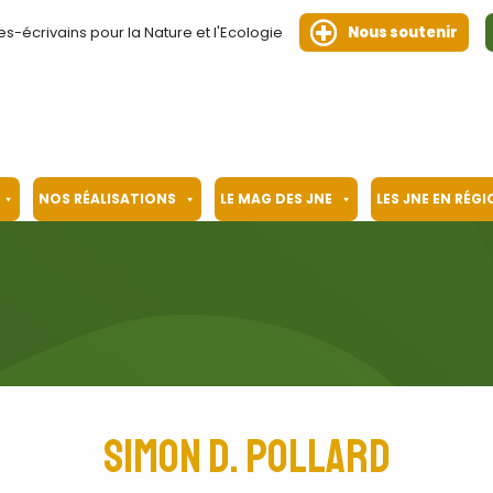
es-écrivains pour la Nature et l'Ecologie
Nous soutenir
NOS RÉALISATIONS
LE MAG DES JNE
LES JNE EN RÉG
Simon D. Pollard