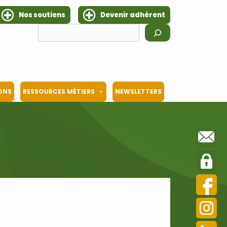
Nos soutiens
Devenir adhérent
Rechercher
IONS
RESSOURCES MÉTIERS
NEWSLETTERS