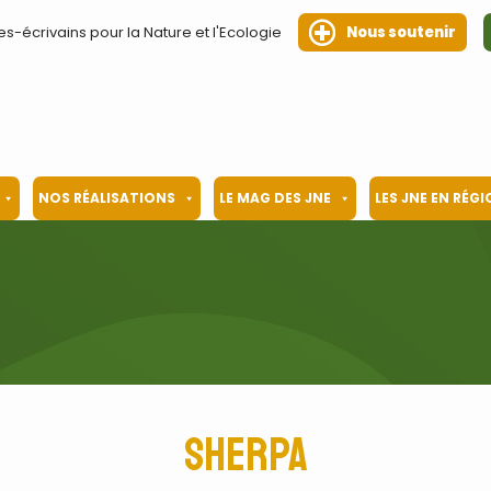
es-écrivains pour la Nature et l'Ecologie
Nous soutenir
NOS RÉALISATIONS
LE MAG DES JNE
LES JNE EN RÉG
Sherpa