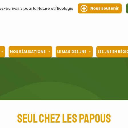
es-écrivains pour la Nature et l'Ecologie
Nous soutenir
NOS RÉALISATIONS
LE MAG DES JNE
LES JNE EN RÉG
Seul chez les Papous