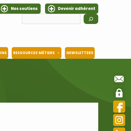
Nos soutiens
Devenir adhérent
Rechercher
IONS
RESSOURCES MÉTIERS
NEWSLETTERS