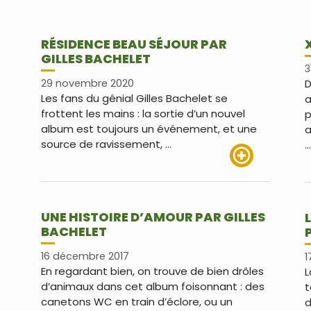
RÉSIDENCE BEAU SÉJOUR PAR
GILLES BACHELET
3
29 novembre 2020
D
Les fans du génial Gilles Bachelet se
a
frottent les mains : la sortie d’un nouvel
p
album est toujours un événement, et une
a
source de ravissement, …
…
Lire plus
UNE HISTOIRE D’AMOUR PAR GILLES
BACHELET
16 décembre 2017
1
En regardant bien, on trouve de bien drôles
L
d’animaux dans cet album foisonnant : des
t
canetons WC en train d’éclore, ou un
d