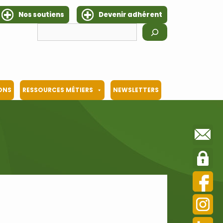
Nos soutiens
Devenir adhérent
Rechercher
IONS
RESSOURCES MÉTIERS
NEWSLETTERS