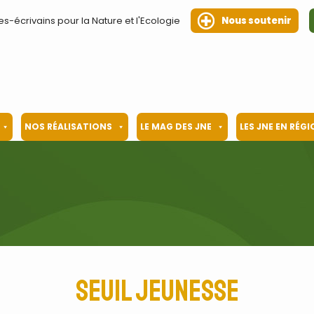
es-écrivains pour la Nature et l'Ecologie
Nous soutenir
NOS RÉALISATIONS
LE MAG DES JNE
LES JNE EN RÉG
Seuil jeunesse