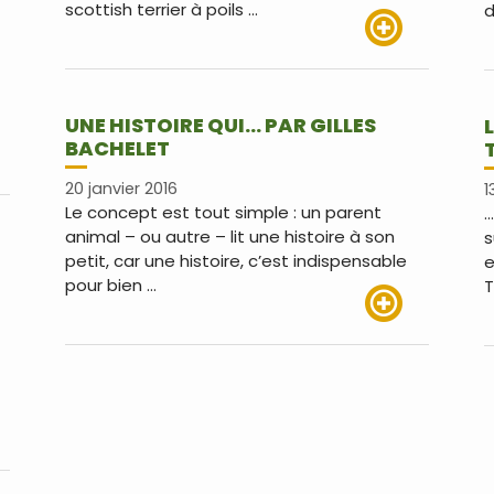
scottish terrier à poils …
d
Lire plus
UNE HISTOIRE QUI… PAR GILLES
BACHELET
us
20 janvier 2016
1
Le concept est tout simple : un parent
…
animal – ou autre – lit une histoire à son
s
petit, car une histoire, c’est indispensable
e
pour bien …
T
Lire plus
us