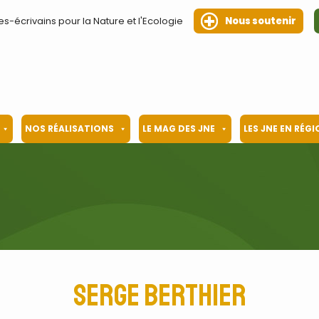
es-écrivains pour la Nature et l'Ecologie
Nous soutenir
NOS RÉALISATIONS
LE MAG DES JNE
LES JNE EN RÉG
Serge Berthier