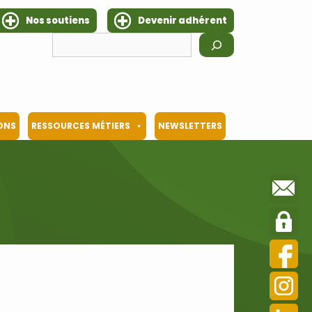
Nos soutiens
Devenir adhérent
Rechercher
IONS
RESSOURCES MÉTIERS
NEWSLETTERS