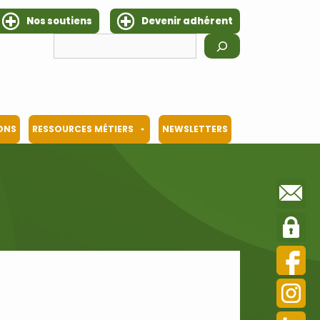
Nos soutiens
Devenir adhérent
Rechercher
IONS
RESSOURCES MÉTIERS
NEWSLETTERS