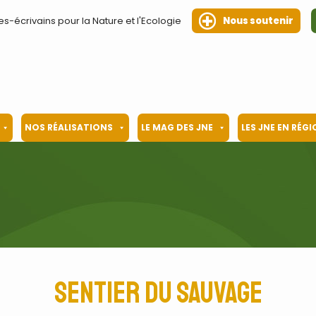
es-écrivains pour la Nature et l'Ecologie
Nous soutenir
NOS RÉALISATIONS
LE MAG DES JNE
LES JNE EN RÉG
Sentier du sauvage