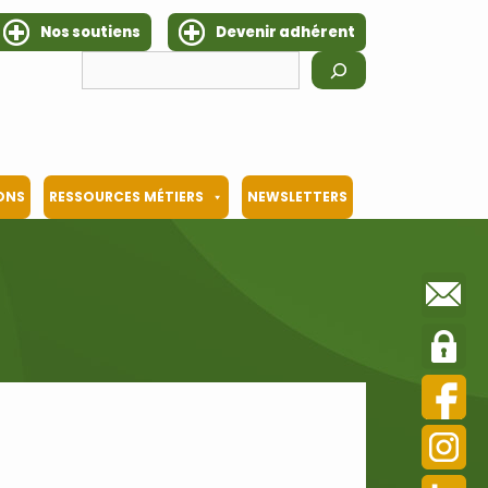
Nos soutiens
Devenir adhérent
Rechercher
IONS
RESSOURCES MÉTIERS
NEWSLETTERS