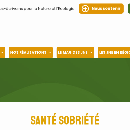
es-écrivains pour la Nature et l'Ecologie
Nous soutenir
NOS RÉALISATIONS
LE MAG DES JNE
LES JNE EN RÉG
santé sobriété