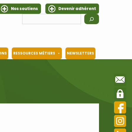
Nos soutiens
Devenir adhérent
Rechercher
IONS
RESSOURCES MÉTIERS
NEWSLETTERS