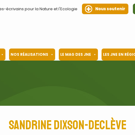
es-écrivains pour la Nature et l'Ecologie
Nous soutenir
NOS RÉALISATIONS
LE MAG DES JNE
LES JNE EN RÉG
Sandrine Dixson-Declève