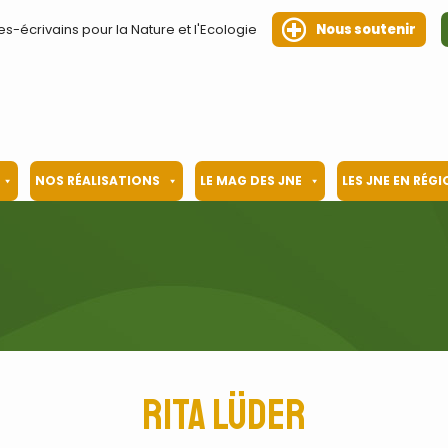
es-écrivains pour la Nature et l'Ecologie
Nous soutenir
NOS RÉALISATIONS
LE MAG DES JNE
LES JNE EN RÉG
Rita Lüder