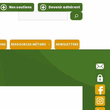
Nos soutiens
Devenir adhérent
Rechercher
IONS
RESSOURCES MÉTIERS
NEWSLETTERS