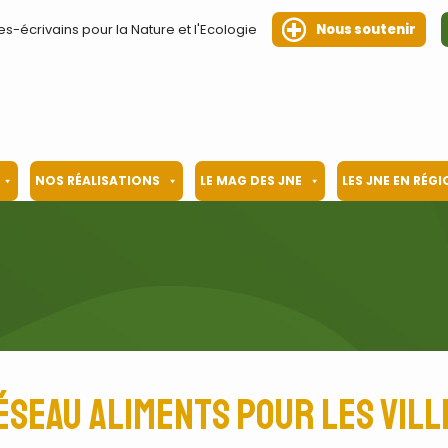
es-écrivains pour la Nature et l'Ecologie
Nous soutenir
NOS RÉALISATIONS
LE MAG DES JNE
LES JNE EN RÉG
éseau aliments pour les vill