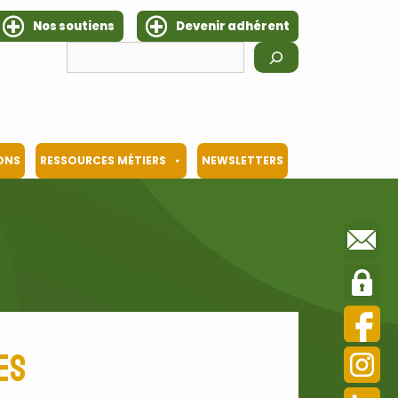
Nos soutiens
Devenir adhérent
Rechercher
IONS
RESSOURCES MÉTIERS
NEWSLETTERS
es