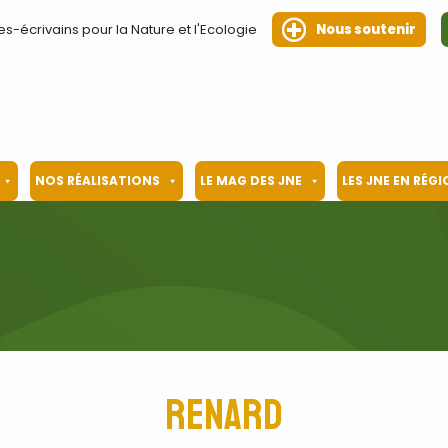
es-écrivains pour la Nature et l'Ecologie
Nous soutenir
NOS RÉALISATIONS
LE MAG DES JNE
LES JNE EN RÉG
Renard