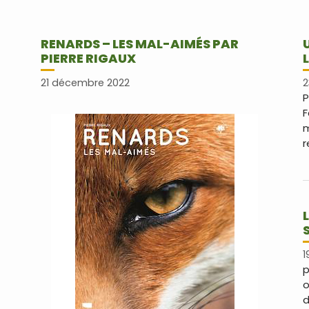
RENARDS – LES MAL-AIMÉS PAR
PIERRE RIGAUX
21 décembre 2022
2
P
F
m
r
1
p
o
d