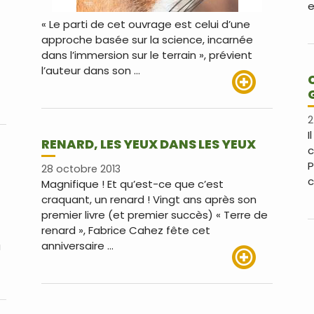
e
« Le parti de cet ouvrage est celui d’une
approche basée sur la science, incarnée
dans l’immersion sur le terrain », prévient
l’auteur dans son …
Lire plus
us
2
I
RENARD, LES YEUX DANS LES YEUX
c
P
28 octobre 2013
c
Magnifique ! Et qu’est-ce que c’est
craquant, un renard ! Vingt ans après son
premier livre (et premier succès) « Terre de
renard », Fabrice Cahez fête cet
anniversaire …
u
Lire plus
us