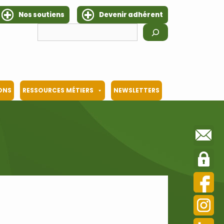
Nos soutiens
Devenir adhérent
Rechercher
IONS
RESSOURCES MÉTIERS
NEWSLETTERS