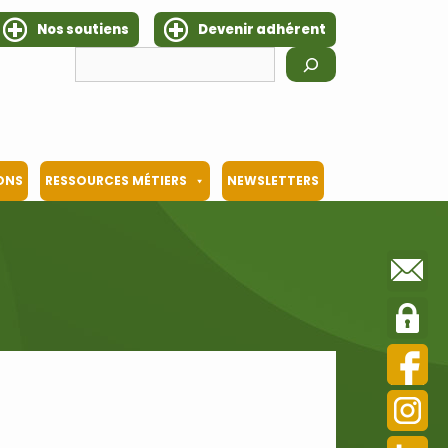
Nos soutiens
Devenir adhérent
Rechercher
IONS
RESSOURCES MÉTIERS
NEWSLETTERS