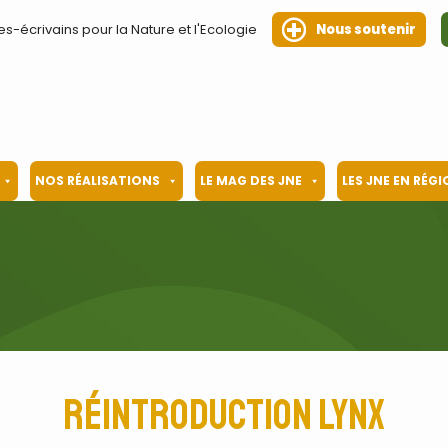
es-écrivains pour la Nature et l'Ecologie
Nous soutenir
NOS RÉALISATIONS
LE MAG DES JNE
LES JNE EN RÉG
réintroduction lynx