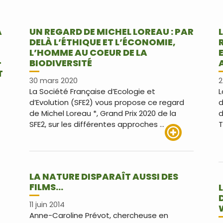
A
UN REGARD DE MICHEL LOREAU : PAR
DELÀ L’ÉTHIQUE ET L’ÉCONOMIE,
L’HOMME AU COEUR DE LA
–
BIODIVERSITÉ
T
30 mars 2020
2
La Société Française d’Ecologie et
L
d’Evolution (SFE2) vous propose ce regard
d
de Michel Loreau *, Grand Prix 2020 de la
d
SFE2, sur les différentes approches …
T
Lire plus
LA NATURE DISPARAÎT AUSSI DES
FILMS…
11 juin 2014
Anne-Caroline Prévot, chercheuse en