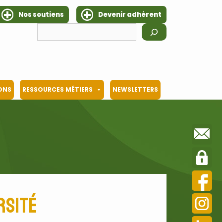
Nos soutiens
Devenir adhérent
Rechercher
IONS
RESSOURCES MÉTIERS
NEWSLETTERS
rsité