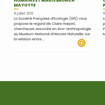
HUMAINS ET MAKIS BRUNS À
MAYOTTE
9 juillet 2013
1
La Société Française d’Ecologie (SFE) vous
L
us
propose le regard de Claire Harpet,
p
chercheuse associée en éco-anthropologie
P
au Muséum National d’Histoire Naturelle, sur
M
la relation entre …
Lire plus