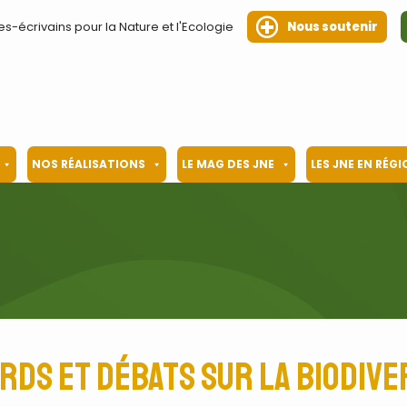
es-écrivains pour la Nature et l'Ecologie
Nous soutenir
NOS RÉALISATIONS
LE MAG DES JNE
LES JNE EN RÉG
rds et débats sur la biodive