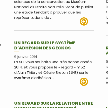
sciences de la conservation au Muséum
1
L
National d’Histoire Naturelle, vient de publier
C
une étude tendant à prouver que les
l
représentations de …
n
Lire plus
UN REGARD SUR LE SYSTÈME
r
D’ADHÉSION DES GECKOS
6 janvier 2014
us
La SFE vous souhaite une très bonne année
9
L
2014, et vous propose le « regard » n°52
R
d’Alain Thiéry et Cécile Breton (JNE) sur le
s
système d’adhésion …
b
Lire plus
UN REGARD SUR LA RELATION ENTRE