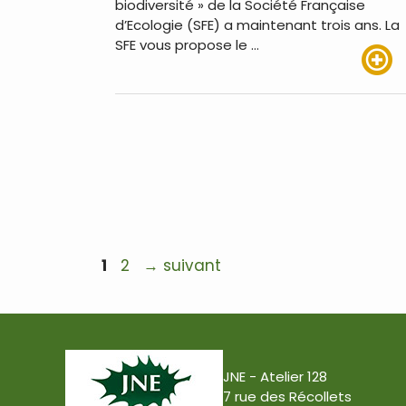
biodiversité » de la Société Française
d’Ecologie (SFE) a maintenant trois ans. La
SFE vous propose le …
Lire pl
Navigation
Page
Page
1
2
→
suivant
des
articles
JNE - Atelier 128
7 rue des Récollets