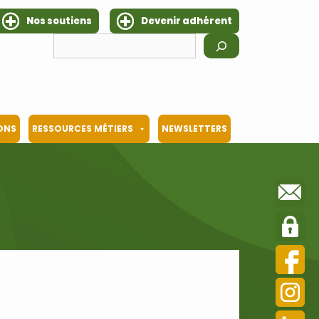
Nos soutiens
Devenir adhérent
Rechercher
IONS
RESSOURCES MÉTIERS
NEWSLETTERS