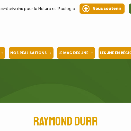
es-écrivains pour la Nature et l'Ecologie
Nous soutenir
NOS RÉALISATIONS
LE MAG DES JNE
LES JNE EN RÉG
Raymond Durr