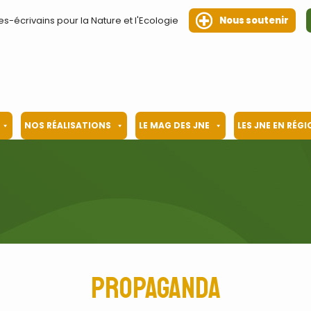
es-écrivains pour la Nature et l'Ecologie
Nous soutenir
NOS RÉALISATIONS
LE MAG DES JNE
LES JNE EN RÉG
Propaganda