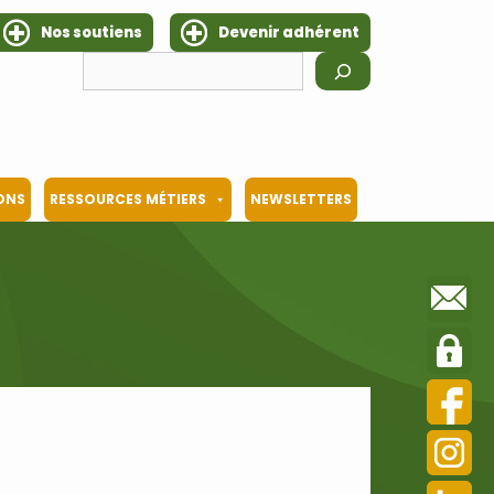
Nos soutiens
Devenir adhérent
Rechercher
IONS
RESSOURCES MÉTIERS
NEWSLETTERS