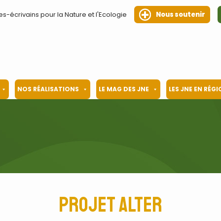
es-écrivains pour la Nature et l'Ecologie
Nous soutenir
NOS RÉALISATIONS
LE MAG DES JNE
LES JNE EN RÉG
projet Alter