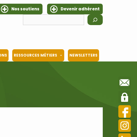
Nos soutiens
Devenir adhérent
Rechercher
IONS
RESSOURCES MÉTIERS
NEWSLETTERS