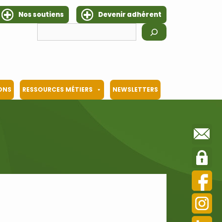
Nos soutiens
Devenir adhérent
Rechercher
IONS
RESSOURCES MÉTIERS
NEWSLETTERS