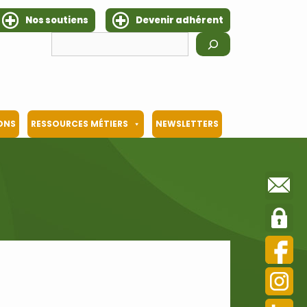
Nos soutiens
Devenir adhérent
Rechercher
IONS
RESSOURCES MÉTIERS
NEWSLETTERS