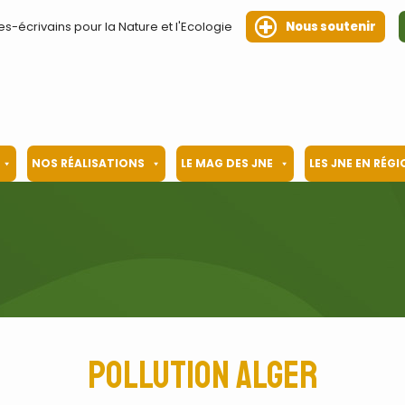
es-écrivains pour la Nature et l'Ecologie
Nous soutenir
NOS RÉALISATIONS
LE MAG DES JNE
LES JNE EN RÉG
pollution Alger