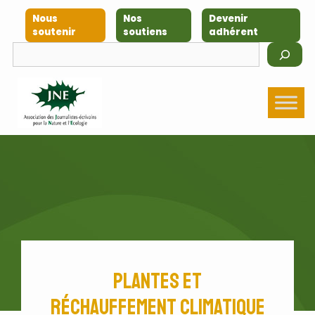
Aller
Nous
Nos
Devenir
au
soutenir
soutiens
adhérent
contenu
Rechercher
Plantes et
réchauffement climatique