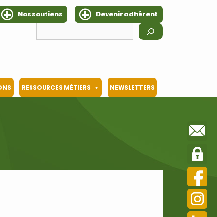
Nos soutiens
Devenir adhérent
Rechercher
IONS
RESSOURCES MÉTIERS
NEWSLETTERS