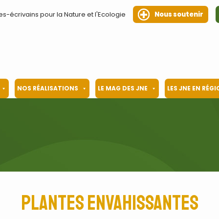
es-écrivains pour la Nature et l'Ecologie
Nous soutenir
NOS RÉALISATIONS
LE MAG DES JNE
LES JNE EN RÉG
Plantes envahissantes