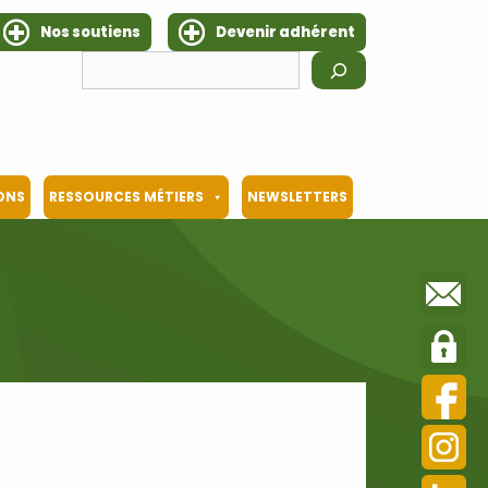
Nos soutiens
Devenir adhérent
Rechercher
IONS
RESSOURCES MÉTIERS
NEWSLETTERS