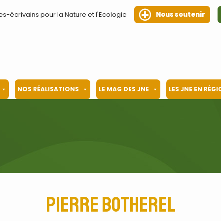
es-écrivains pour la Nature et l'Ecologie
Nous soutenir
NOS RÉALISATIONS
LE MAG DES JNE
LES JNE EN RÉG
Pierre Botherel