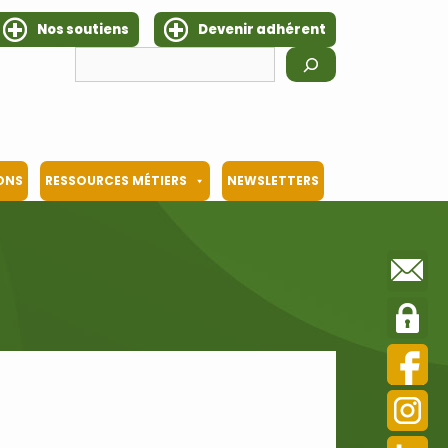
Nos soutiens
Devenir adhérent
Rechercher
IONS
RESSOURCES MÉTIERS
NEWSLETTERS