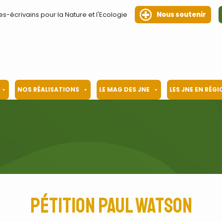
es-écrivains pour la Nature et l'Ecologie
Nous soutenir
NOS RÉALISATIONS
LE MAG DES JNE
LES JNE EN RÉG
Pétition Paul Watson