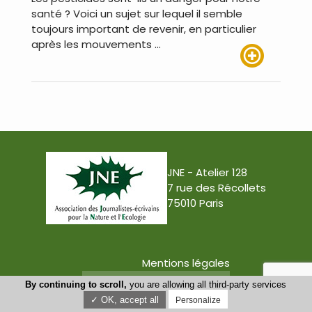
santé ? Voici un sujet sur lequel il semble
toujours important de revenir, en particulier
après les mouvements …
Lire plus
JNE - Atelier 128
7 rue des Récollets
75010 Paris
Mentions légales
Conception : Tabula Rasa
By continuing to scroll,
you are allowing all third-party services
✓ OK, accept all
Personalize