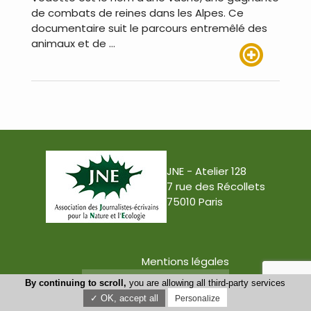
de combats de reines dans les Alpes. Ce
documentaire suit le parcours entremêlé des
animaux et de …
Lire plus
JNE - Atelier 128
7 rue des Récollets
75010 Paris
Mentions légales
Conception : Tabula Rasa
By continuing to scroll,
you are allowing all third-party services
✓ OK, accept all
Personalize