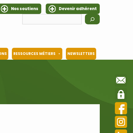
Nos soutiens
Devenir adhérent
Rechercher
IONS
RESSOURCES MÉTIERS
NEWSLETTERS