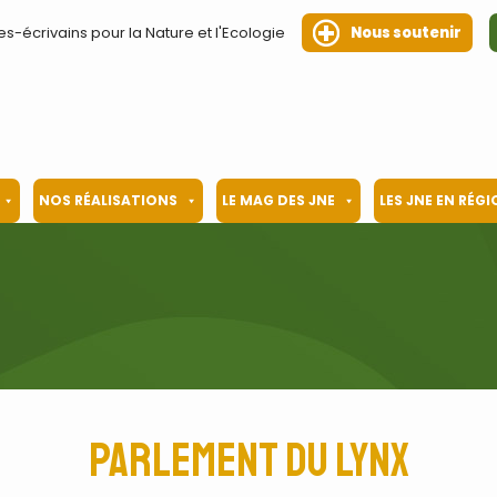
es-écrivains pour la Nature et l'Ecologie
Nous soutenir
NOS RÉALISATIONS
LE MAG DES JNE
LES JNE EN RÉG
Parlement du lynx