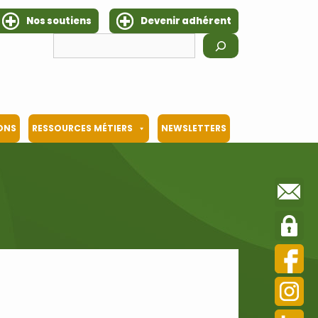
Nos soutiens
Devenir adhérent
Rechercher
IONS
RESSOURCES MÉTIERS
NEWSLETTERS