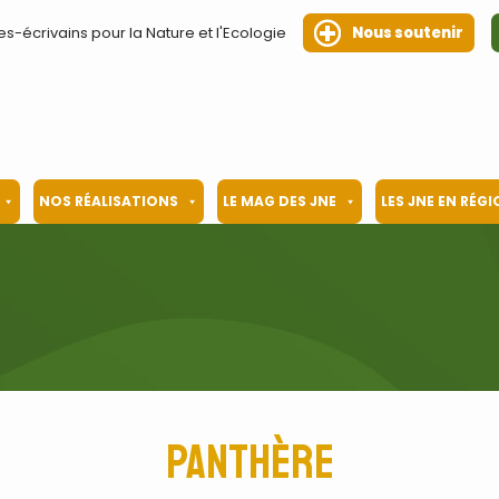
es-écrivains pour la Nature et l'Ecologie
Nous soutenir
NOS RÉALISATIONS
LE MAG DES JNE
LES JNE EN RÉG
Panthère