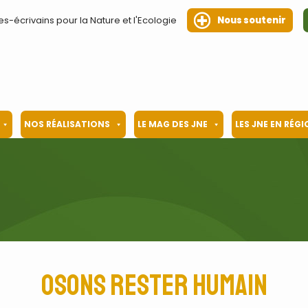
es-écrivains pour la Nature et l'Ecologie
Nous soutenir
NOS RÉALISATIONS
LE MAG DES JNE
LES JNE EN RÉG
Osons rester humain