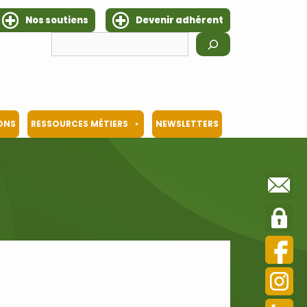
Nos soutiens
Devenir adhérent
Rechercher
IONS
RESSOURCES MÉTIERS
NEWSLETTERS