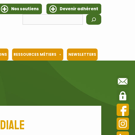
Nos soutiens
Devenir adhérent
Rechercher
IONS
RESSOURCES MÉTIERS
NEWSLETTERS
diale