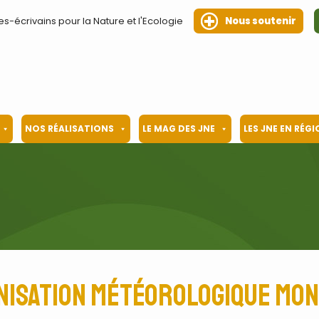
es-écrivains pour la Nature et l'Ecologie
Nous soutenir
NOS RÉALISATIONS
LE MAG DES JNE
LES JNE EN RÉG
nisation météorologique mon