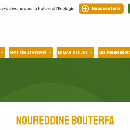
es-écrivains pour la Nature et l'Ecologie
Nous soutenir
NOS RÉALISATIONS
LE MAG DES JNE
LES JNE EN RÉG
Noureddine Bouterfa