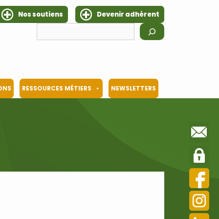
Nos soutiens
Devenir adhérent
Rechercher
IONS
RESSOURCES MÉTIERS
NEWSLETTERS