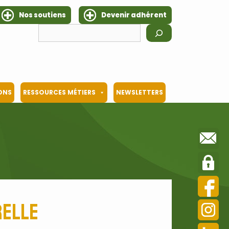
Nos soutiens
Devenir adhérent
Rechercher
IONS
RESSOURCES MÉTIERS
NEWSLETTERS
relle