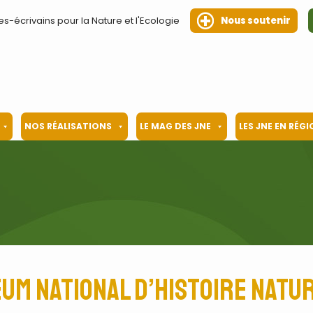
es-écrivains pour la Nature et l'Ecologie
Nous soutenir
NOS RÉALISATIONS
LE MAG DES JNE
LES JNE EN RÉG
um national d’histoire natu