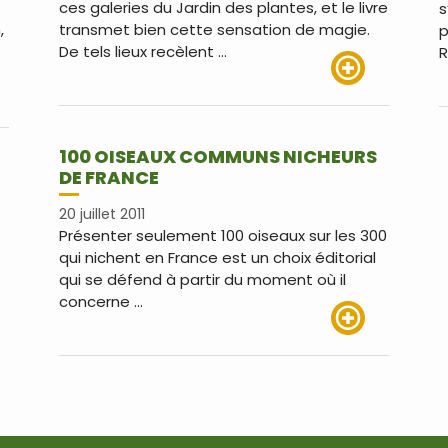
ces galeries du Jardin des plantes, et le livre
s
,
transmet bien cette sensation de magie.
p
De tels lieux recèlent …
R
Lire plus
us
100 OISEAUX COMMUNS NICHEURS
DE FRANCE
20 juillet 2011
Présenter seulement 100 oiseaux sur les 300
qui nichent en France est un choix éditorial
qui se défend à partir du moment où il
concerne …
Lire plus