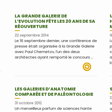
LA GRANDE GALERIE DE
L’EVOLUTION FÊTE LES 20 ANS DE SA
RÉOUVERTURE
22 septembre 2014
9
Le 16 septembre dernier, une conférence de
L
presse était organisée à la Grande Galerie
p
avec Paul Chemetov, l’un des deux
c
architectes ayant remporté le concours …
a
l
us
Lire plus
LES GALERIES D’ANATOMIE
COMPARÉE ET DE PALÉONTOLOGIE
1
31 octobre 2012
V
Un merveilleux parfum de sciences hante
a