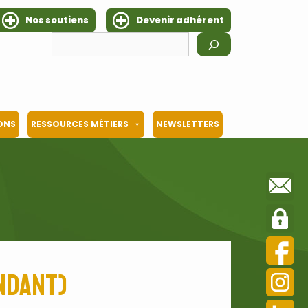
Nos soutiens
Devenir adhérent
Rechercher
IONS
RESSOURCES MÉTIERS
NEWSLETTERS
ndant)