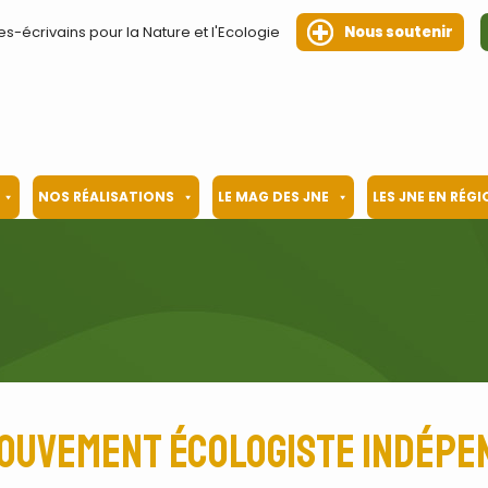
es-écrivains pour la Nature et l'Ecologie
Nous soutenir
NOS RÉALISATIONS
LE MAG DES JNE
LES JNE EN RÉG
Mouvement écologiste indépe