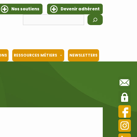
Nos soutiens
Devenir adhérent
Rechercher
IONS
RESSOURCES MÉTIERS
NEWSLETTERS