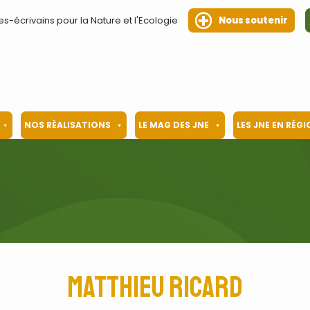
es-écrivains pour la Nature et l'Ecologie
Nous soutenir
NOS RÉALISATIONS
LE MAG DES JNE
LES JNE EN RÉG
Matthieu Ricard