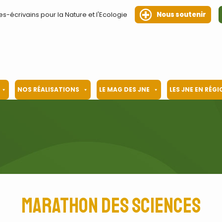
es-écrivains pour la Nature et l'Ecologie
Nous soutenir
NOS RÉALISATIONS
LE MAG DES JNE
LES JNE EN RÉG
Marathon des sciences