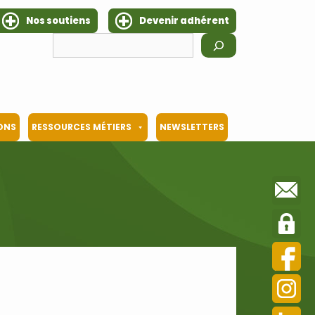
Nos soutiens
Devenir adhérent
Rechercher
IONS
RESSOURCES MÉTIERS
NEWSLETTERS