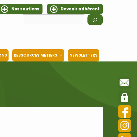
Nos soutiens
Devenir adhérent
Rechercher
IONS
RESSOURCES MÉTIERS
NEWSLETTERS