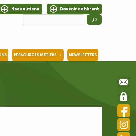
Nos soutiens
Devenir adhérent
Rechercher
IONS
RESSOURCES MÉTIERS
NEWSLETTERS