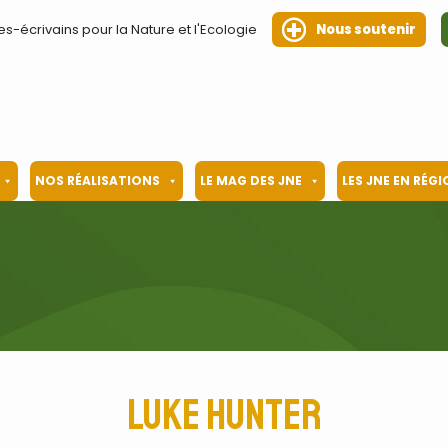
es-écrivains pour la Nature et l'Ecologie
Nous soutenir
NOS RÉALISATIONS
LE MAG DES JNE
LES JNE EN RÉG
Luke Hunter