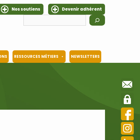
Nos soutiens
Devenir adhérent
Rechercher
IONS
RESSOURCES MÉTIERS
NEWSLETTERS