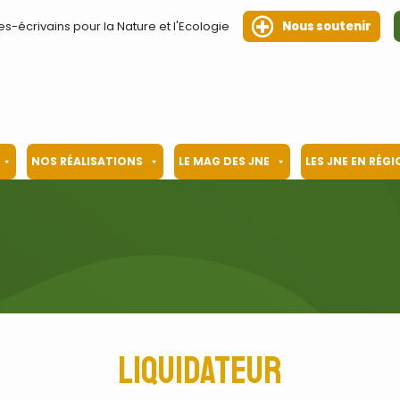
es-écrivains pour la Nature et l'Ecologie
Nous soutenir
NOS RÉALISATIONS
LE MAG DES JNE
LES JNE EN RÉG
liquidateur